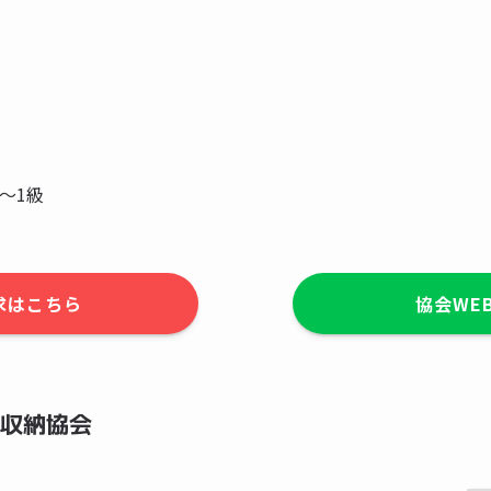
～1級
求はこちら
協会WE
収納協会