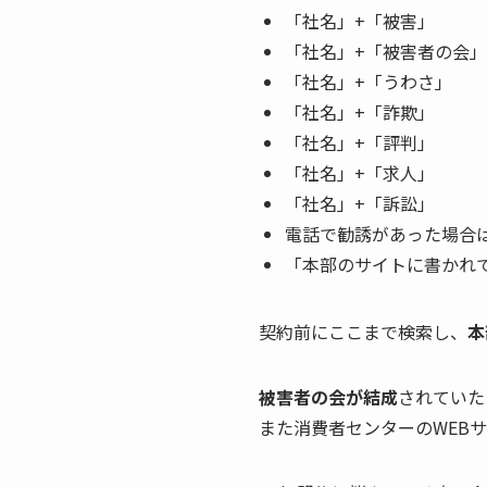
「社名」+「被害」
「社名」+「被害者の会」
「社名」+「うわさ」
「社名」+「詐欺」
「社名」+「評判」
「社名」+「求人」
「社名」+「訴訟」
電話で勧誘があった場合
「本部のサイトに書かれ
契約前にここまで検索し、
本
被害者の会が結成
されていた
また消費者センターのWEB