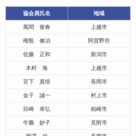
協会員氏名
地域
風間 俊春
上越市
権瓶 修治
阿賀野市
佐藤 正和
新潟市
木村 海
上越市
宮下 真悟
長岡市
金子 誠一
村上市
目崎 幸弘
柏崎市
牛膓 妙子
見附市