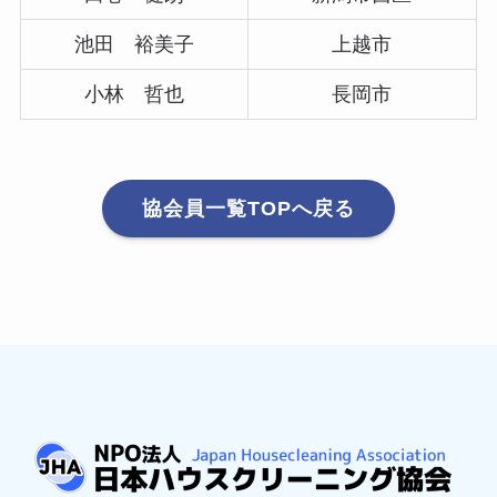
池田 裕美子
上越市
小林 哲也
長岡市
協会員一覧TOPへ戻る