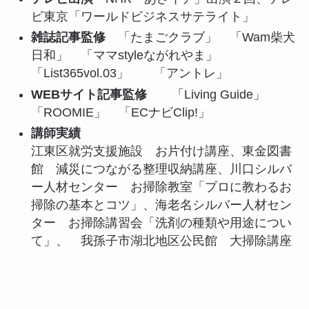
ビ東京「ワールドビジネスサテライト」
雑誌記事監修
「たまごクラブ」 「Wam柴犬
日和」 「ママstyleながれやま」
「List365vol.03」 「アントレ」
WEBサイト記事監修
「Living Guide」
「ROOMIE」 「ECナビClip!」
講師実績
江東区就労支援施設 お片付け講座、東金図書
館 減災につながる整理収納講座、川口シルバ
ー人材センター お掃除教室「プロに教わるお
掃除の基本とコツ」、海老名シルバー人材セン
ター お掃除講習会「洗剤の種類や用途につい
て」、 我孫子市湖北地区公民館 大掃除講座