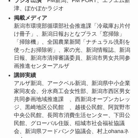
ラジオ出演
FM新潟、FM PORT、エフエム新
津、ぽかぽかラジオ
掲載メディア
新潟市環境部循環部社会推進課「冷蔵庫お片付
け冊子」、新潟日報おとなプラス「窓掃除」
「掃除機」、全国農業新聞「ナチュラル洗剤を
使ったお掃除術」、家の光、新潟情報誌、新潟
日報、新潟市清掃審議委員、新潟市男女共同参
画推進センターアルザ
講師実績
アルザ新潟、アークベル新潟、新潟県中小企業
家同友会、分水商工会女性部、新潟市西区男女
共同参画地域推進課 、西新潟オープンカレッ
ジ、黒崎地区公民館 、越後公民館、阿賀野市
中央公民館、長岡市消費生活センター、下田公
民館、グローバル住販、稲城市社会福祉協議
会、新潟県フードバンク協議会、村上ohanaネ